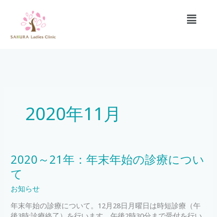
内
メ
容
ニ
を
ュ
ス
ー
キ
ッ
プ
2020年11月
2020
2020～21年：年末年始の診療につい
～
て
21
年：
お知らせ
年
年末年始の診療について。12月28日月曜日は時短診療（午
末
後3時:診療終了）を行います。午後2時30分まで受付を行い