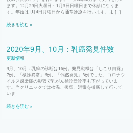
年
ます。12月29日火曜日～1月3日日曜日まで休診になりま
始
す。年始は1月4日月曜日から通常診療を行います。よ […]
の
診
続きを読む »
療
に
つ
い
2020
2020年9月、10月：乳癌発見件数
て
年
更新情報
9
月、
9月、10月：乳癌の診断は16例。発見動機は「しこり自覚」
10
7例、「検診異常」6例、「偶然発見」3例でした。コロナウ
月：
イルス感染症の影響で乳がん検診受診率も下がっていま
乳
す。当クリニックでは検温、換気、消毒を徹底して行って
癌
いま
発
見
続きを読む »
件
数