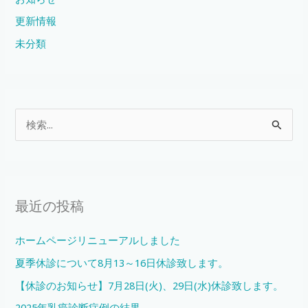
更新情報
未分類
検
索
対
象
最近の投稿
:
ホームページリニューアルしました
夏季休診について8月13～16日休診致します。
【休診のお知らせ】7月28日(火)、29日(水)休診致します。
2025年乳癌診断症例の結果