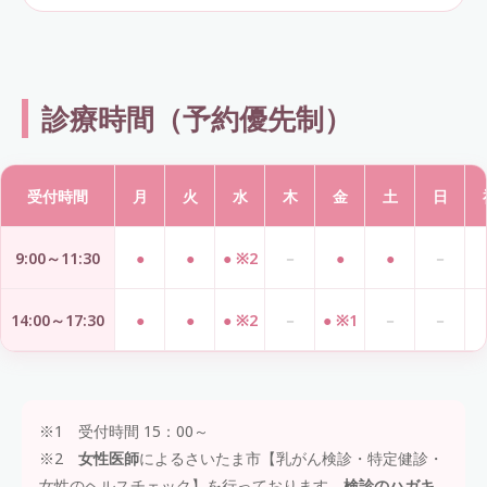
診療時間（予約優先制）
受付時間
月
火
水
木
金
土
日
9:00～11:30
●
●
● ※2
－
●
●
－
14:00～17:30
●
●
● ※2
－
● ※1
－
－
※1 受付時間 15：00～
※2
女性医師
によるさいたま市【乳がん検診・特定健診・
女性のヘルスチェック】を行っております。
検診のハガキ