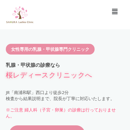
内
メ
容
ニ
を
ュ
ス
ー
キ
ッ
プ
女性専用の乳腺・甲状腺専門クリニック
乳腺・甲状腺の診療なら
桜レディースクリニックへ
JR「南浦和駅」西口より徒歩2分
検査から結果説明まで、院長が丁寧に対応いたします。
※ご注意 婦人科（子宮・卵巣）の診療は行っておりませ
ん。